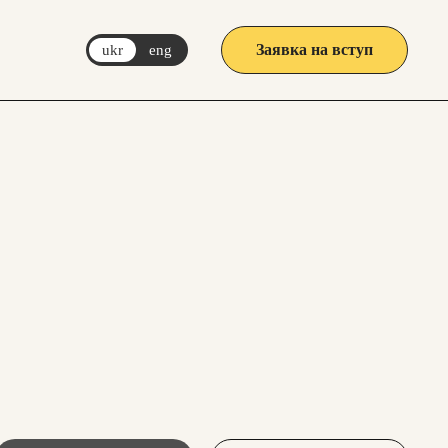
Заявка на вступ
ukr
eng