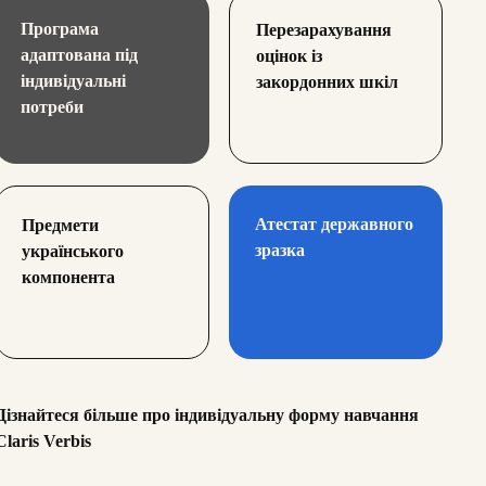
Програма
Перезарахування
адаптована під
оцінок із
індивідуальні
закордонних шкіл
потреби
Атестат державного
Предмети
зразка
українського
компонента
Дізнайтеся більше про індивідуальну форму навчання
Claris Verbis