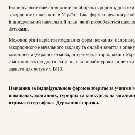
Індивідуальне навчання зазвичай обирають родини, діти як
закордонних школах та в Україні. Така форма навчання реалі
індивідуальний навчальний план, який розробляється школою
батьками.
Можливі різні варіанти поєднання форм навчання, наприклад
закордонного навчального закладу та онлайн заняття з опан
компонента (українська мова, література, історія, захист Укр
є можливість поєднати екстернат та онлайн уроки лише з тих
здавати для вступу у ВНЗ.
Навчання за індивідуальною формою зберігає за учнями 
олімпіадах, змаганнях, турнірах та конкурсах на загальни
отримати сертифікат Державного зразка.