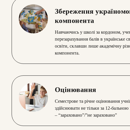
Збереження україномо
компонента
Навчаючись у школі за кордоном, уч
перезарахування балів в українське с
освіти, склавши лише академічну рі
компонента.
Оцінювання
Семестрове та річне оцінювання учні
здійснювати не тільки за 12-бальною
– “зараховано”/”не зараховано”