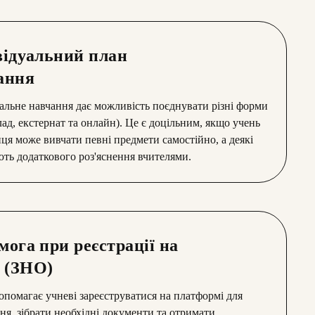
відуальний план
ання
альне навчання дає можливість поєднувати різні форми
ад, екстернат та онлайн). Це є доцільним, якщо учень
ця може вивчати певні предмети самостійно, а деякі
ть додаткового роз'яснення вчителями.
мога при реєстрації на
 (ЗНО)
помагає учневі зареєструватися на платформі для
ня, зібрати необхідні документи та отримати