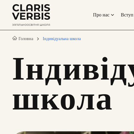
Про нас
Вступ
Головна
Індивідуальна школа
Індивід
школа