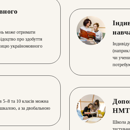
вного
Інди
навч
ень може отримати
відоцтво про здобуття
Індивіду
зницю україномовного
(наприкл
чи учени
потребую
Допо
в 5–8 та 10 класів можна
 шкалою, а за двобальною
НМТ
Школа до
тестуван