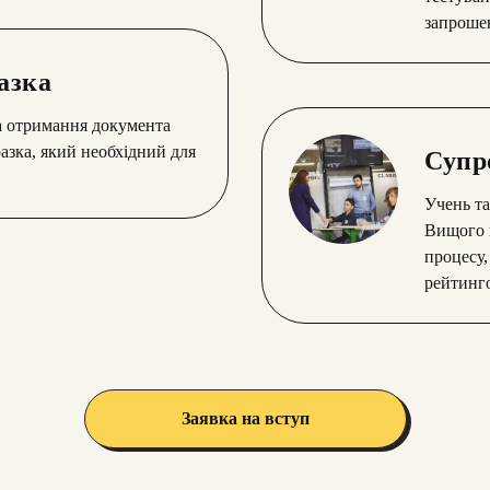
запрошен
азка
а отримання документа
азка, який необхідний для
Супр
Учень та
Вищого н
процесу,
рейтинго
Заявка на вступ