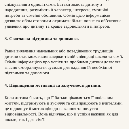
спілкування з однолітками. Батьки знають дитину з
народження, розуміють її характер, інтереси, емоційні
потреби та сімейні обставини. Обмін цією інформацією
дозволяє обом сторонам отримати більш повне та об’єктивне
уявлення про дитину та краще задовольняти її потреби.
3. Своєчасна підтримка та допомога.
Раннє виявлення навчальних або поведінкових труднощів
дитини стає можливим завдяки тісній співпраці школи та сім’ї.
Обмін інформацією про успіхи та проблеми дитини дозволяє
вчасно скоординувати зусилля для надання їй необхідної
підтримки та допомоги.
4. Підвищення мотивації та залученості дитини.
Коли дитина бачить, що її батьки цікавляться її шкільним
життям, підтримують її зусилля та співпрацюють з вчителями,
це підвищує її мотивацію до навчання та почуття
відповідальності. Вона відчуває, що її успіхи важливі як для
школи, так і для сім’ї.