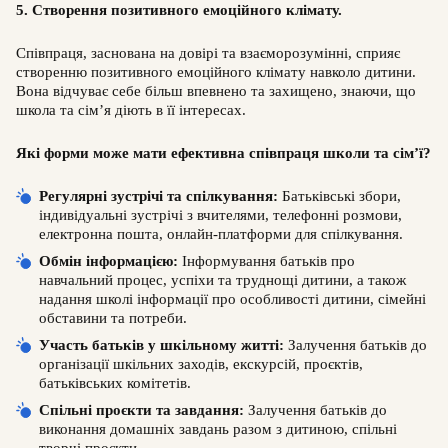
5. Створення позитивного емоційного клімату.
Співпраця, заснована на довірі та взаєморозумінні, сприяє
створенню позитивного емоційного клімату навколо дитини.
Вона відчуває себе більш впевнено та захищено, знаючи, що
школа та сім’я діють в її інтересах.
Які форми може мати ефективна співпраця школи та сім’ї?
Регулярні зустрічі та спілкування:
Батьківські збори,
індивідуальні зустрічі з вчителями, телефонні розмови,
електронна пошта, онлайн-платформи для спілкування.
Обмін інформацією:
Інформування батьків про
навчальний процес, успіхи та труднощі дитини, а також
надання школі інформації про особливості дитини, сімейні
обставини та потреби.
Участь батьків у шкільному житті:
Залучення батьків до
організації шкільних заходів, екскурсій, проєктів,
батьківських комітетів.
Спільні проєкти та завдання:
Залучення батьків до
виконання домашніх завдань разом з дитиною, спільні