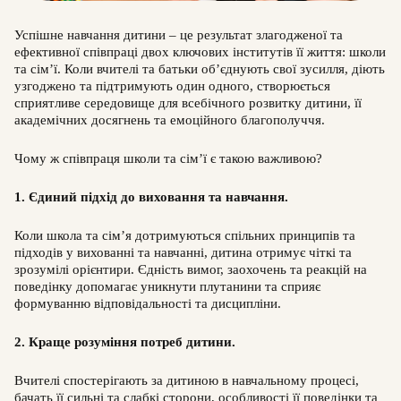
Успішне навчання дитини – це результат злагодженої та
ефективної співпраці двох ключових інститутів її життя: школи
та сім’ї. Коли вчителі та батьки об’єднують свої зусилля, діють
узгоджено та підтримують один одного, створюється
сприятливе середовище для всебічного розвитку дитини, її
академічних досягнень та емоційного благополуччя.
Чому ж співпраця школи та сім’ї є такою важливою?
1. Єдиний підхід до виховання та навчання.
Коли школа та сім’я дотримуються спільних принципів та
підходів у вихованні та навчанні, дитина отримує чіткі та
зрозумілі орієнтири. Єдність вимог, заохочень та реакцій на
поведінку допомагає уникнути плутанини та сприяє
формуванню відповідальності та дисципліни.
2. Краще розуміння потреб дитини.
Вчителі спостерігають за дитиною в навчальному процесі,
бачать її сильні та слабкі сторони, особливості її поведінки та