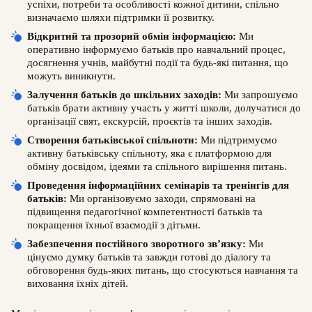
успіхи, потреби та особливості кожної дитини, спільно
визначаємо шляхи підтримки її розвитку.
Відкритий та прозорий обмін інформацією:
Ми
оперативно інформуємо батьків про навчальний процес,
досягнення учнів, майбутні події та будь-які питання, що
можуть виникнути.
Залучення батьків до шкільних заходів:
Ми запрошуємо
батьків брати активну участь у житті школи, долучатися до
організації свят, екскурсій, проєктів та інших заходів.
Створення батьківської спільноти:
Ми підтримуємо
активну батьківську спільноту, яка є платформою для
обміну досвідом, ідеями та спільного вирішення питань.
Проведення інформаційних семінарів та тренінгів для
батьків:
Ми організовуємо заходи, спрямовані на
підвищення педагогічної компетентності батьків та
покращення їхньої взаємодії з дітьми.
Забезпечення постійного зворотного зв’язку:
Ми
цінуємо думку батьків та завжди готові до діалогу та
обговорення будь-яких питань, що стосуються навчання та
виховання їхніх дітей.